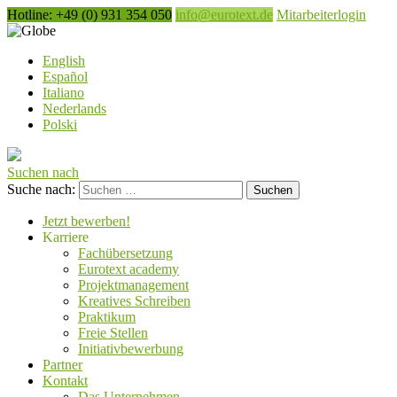
Hotline: +49 (0) 931 354 050
info@eurotext.de
Mitarbeiterlogin
Deutsch
English
Español
Italiano
Nederlands
Polski
Suchen nach
Suche nach:
Jetzt bewerben!
Karriere
Fachübersetzung
Eurotext academy
Projektmanagement
Kreatives Schreiben
Praktikum
Freie Stellen
Initiativbewerbung
Partner
Kontakt
Das Unternehmen