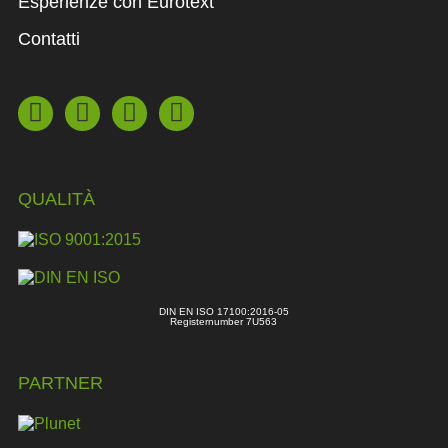
Esperienze con Eurotext
Contatti
QUALITÀ
DIN EN ISO 17100:2016-05
Registernumber 7U563
PARTNER